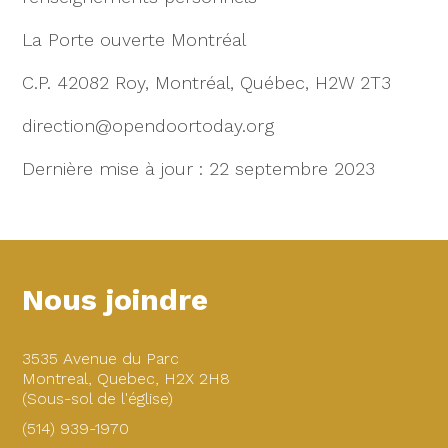
La Porte ouverte Montréal
C.P. 42082 Roy, Montréal, Québec, H2W 2T3
direction@opendoortoday.org
Dernière mise à jour : 22 septembre 2023
Nous joindre
3535 Avenue du Parc
Montreal, Quebec, H2X 2H8
(Sous-sol de l'église)
(514) 939-1970