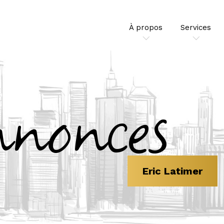
À propos
Services
nnonces
Eric Latimer